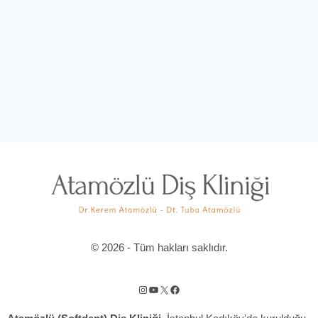
© 2026 - Tüm hakları saklıdır.
Instagram
YouTube
X
Facebook