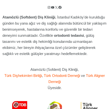
Instagram
YouTube
X
Facebook
Atamözlü (Softdent) Diş Kliniği
, İstanbul Kadıköy'de kurulduğu
günden bu yana ağız ve diş sağlığı alanında bütüncül bir yaklaşım
benimseyerek, hastalarına konforlu ve güvenilir bir tedavi
deneyimi sunmaktadır. Özellikle
ortodonti tedavisi
, gülüş
tasarımı ve estetik diş hekimliği konularında uzmanlaşan
ekibimiz, her bireyin ihtiyaçlarına özel çözümler geliştirerek
sağlıklı ve estetik gülüşler yaratmayı hedeflemektedir.
Atamözlü (Sofdent) Diş Kliniği,
Türk Dişhekimleri Birliği
,
Türk Ortodonti Derneği
ve
Türk Aligner
Derneği
Üyesidir.