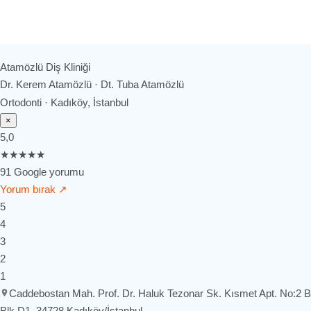
Atamözlü Diş Kliniği
Dr. Kerem Atamözlü · Dt. Tuba Atamözlü
Ortodonti · Kadıköy, İstanbul
×
5,0
★★★★★
91 Google yorumu
Yorum bırak ↗
5
4
3
2
1
Caddebostan Mah. Prof. Dr. Haluk Tezonar Sk. Kısmet Apt. No:2 B
Blk D1, 34728 Kadıköy/İstanbul